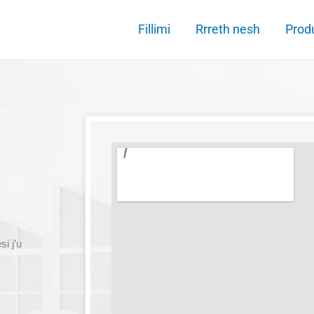
Fillimi
Rrreth nesh
Prod
i j’u