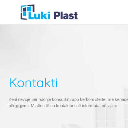
Skip
to
content
Kontakti
Keni nevojë për ndonjë konsulltim apo kërkoni ofertë, me kënaqes
përgjigjemi. Mjafton të na kontaktoni në informatat në vijim: