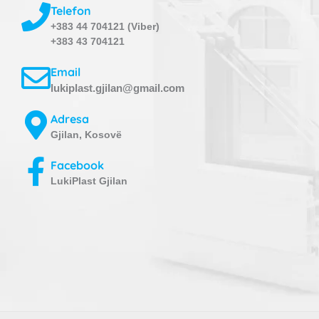
Telefon
+383 44 704121 (Viber)
+383 43 704121
Email
lukiplast.gjilan@gmail.com
Adresa
Gjilan, Kosovë
Facebook
LukiPlast Gjilan